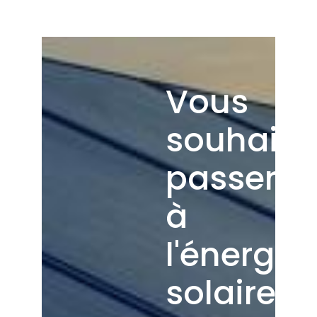
Vous
souhaite
passer
à
l'énergie
solaire