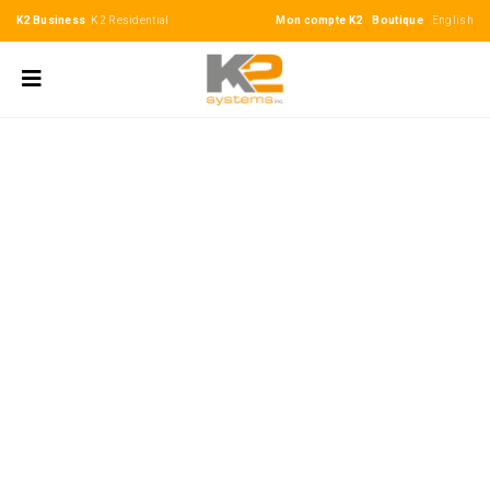
K2 Business
K2 Residential
Mon compte K2
Boutique
English
Des solutions solaires
pour alimenter
les entreprises en
énergie