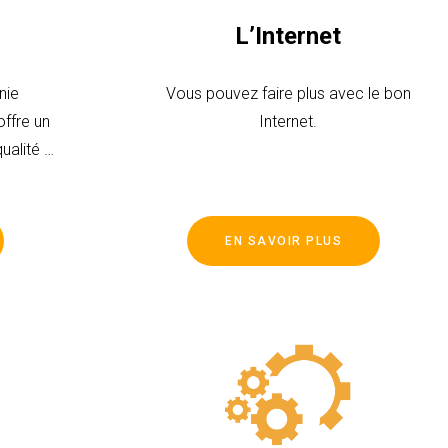
L’Internet
nie
Vous pouvez faire plus avec le bon
ffre un
Internet.
ualité à
 lignes
ffre les
é et une
EN SAVOIR PLUS
plan.