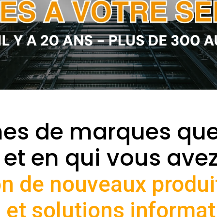
nes de marques qu
et en qui vous ave
on de nouveaux produi
 et solutions informat