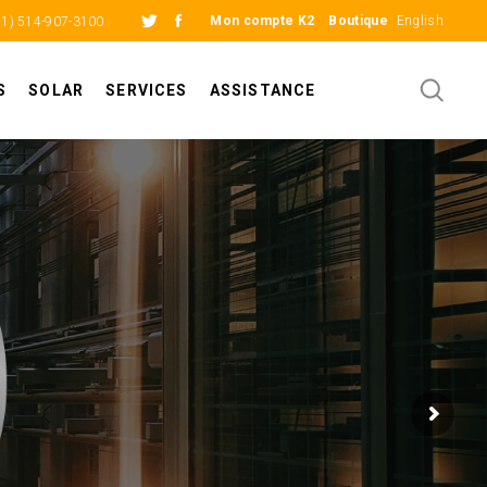
Mon compte K2
Boutique
English
+1) 514-907-3100
S
SOLAR
SERVICES
ASSISTANCE