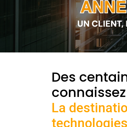
Des centai
connaissez 
La destinati
technologies