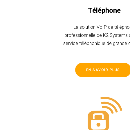
Téléphone
La solution VoIP de télépho
professionnelle de K2 Systems o
service téléphonique de grande q
un coût bien inférieur à celui des
téléphoniques traditionnelles et o
meilleurs tarifs, avec une fiabilit
EN SAVOIR PLUS
satisfaction client de premier 