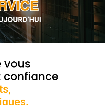
e vous
z confiance
ts,
iques.