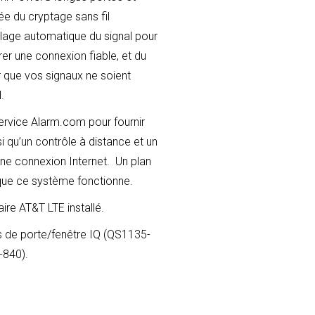
ée du cryptage sans fil
réglage automatique du signal pour
rer une connexion fiable, et du
 que vos signaux ne soient
.
service Alarm.com pour fournir
i qu’un contrôle à distance et un
une connexion Internet. Un plan
que ce système fonctionne.
re AT&T LTE installé.
 de porte/fenêtre IQ (QS1135-
-840).
02-