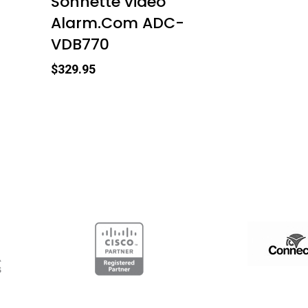
Sonnette vidéo
Alarm.Com ADC-
VDB770
$
329.95