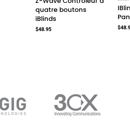
Z-Wave Contrôleur à
IBl
quatre boutons
Pan
iBlinds
$
48.
$
48.95