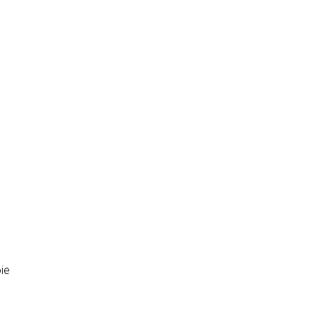
t
ques:
ie