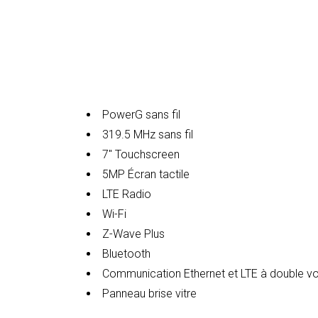
AK2C-840 Ki
Caractéristi
PowerG sans fil
319.5 MHz sans fil
7″ Touchscreen
5MP Écran tactile
LTE Radio
Wi-Fi
Z-Wave Plus
Bluetooth
Communication Ethernet et LTE à double vo
Panneau brise vitre