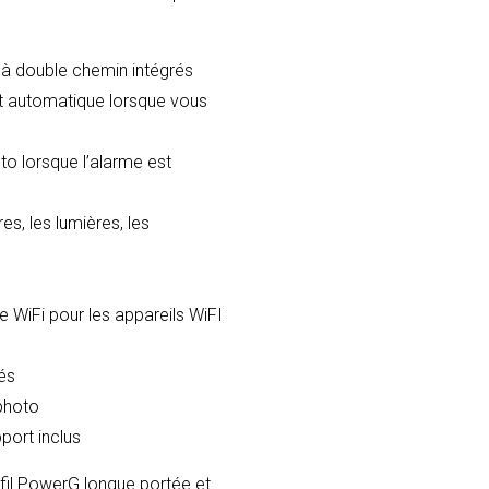
 à double chemin intégrés
t automatique lorsque vous
to lorsque l’alarme est
es, les lumières, les
e WiFi pour les appareils WiFI
és
photo
port inclus
fil PowerG longue portée et