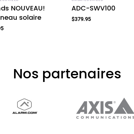
inds NOUVEAU!
ADC-SWV100
neau solaire
$
379.95
95
Nos partenaires