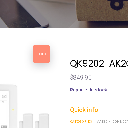
SOLD
QK9202-AK2
$
849.95
Rupture de stock
Quick info
CATÉGORIES :
MAISON CONNEC